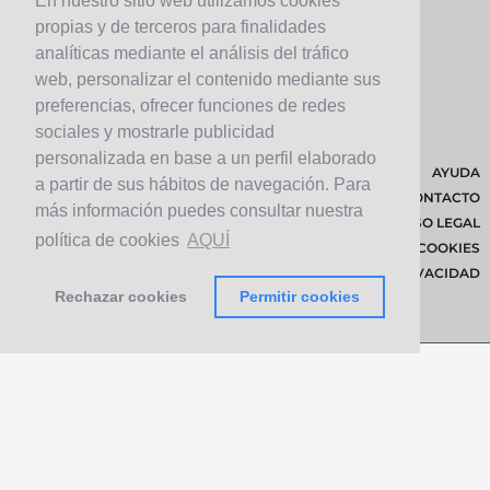
En nuestro sitio web utilizamos cookies
propias y de terceros para finalidades
analíticas mediante el análisis del tráfico
web, personalizar el contenido mediante sus
preferencias, ofrecer funciones de redes
sociales y mostrarle publicidad
personalizada en base a un perfil elaborado
AYUDA
a partir de sus hábitos de navegación. Para
CONTACTO
más información puedes consultar nuestra
AVISO LEGAL
política de cookies
AQUÍ
POLÍTICA DE COOKIES
POLÍTICA DE PRIVACIDAD
Rechazar cookies
Permitir cookies
© 2026 Cabildo de Lanzarote.
Diseñado por
Solucionet.com
&
Cibernatural
v1.3.4