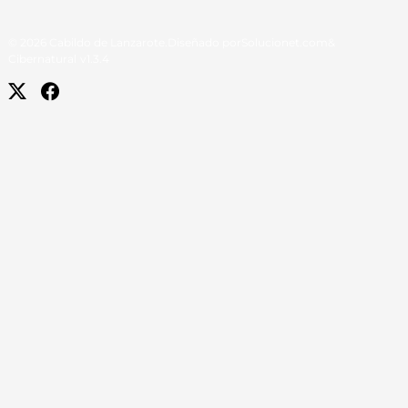
© 2026 Cabildo de Lanzarote.
Diseñado por
Solucionet.com
&
Cibernatural
v1.3.4