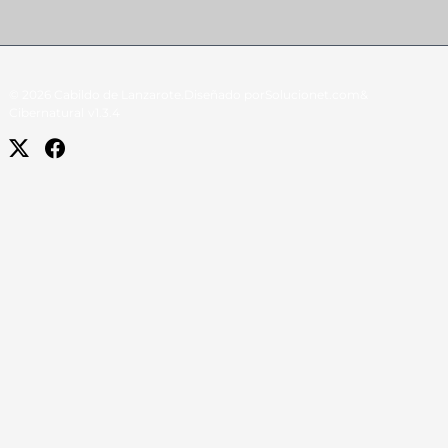
© 2026 Cabildo de Lanzarote.
Diseñado por
Solucionet.com
&
Cibernatural
v1.3.4