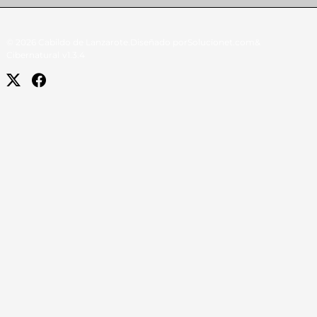
© 2026 Cabildo de Lanzarote.
Diseñado por
Solucionet.com
&
Cibernatural
v1.3.4