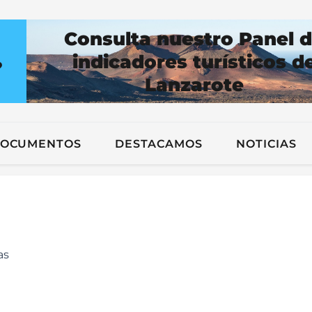
Consulta nuestro Panel 
indicadores turísticos d
?
Lanzarote
n
OCUMENTOS
DESTACAMOS
NOTICIAS
as