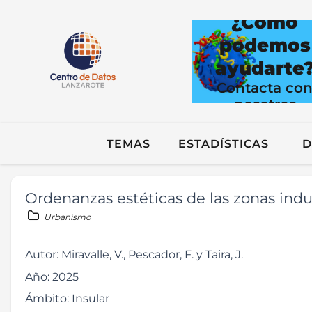
¿Cómo
podemos
ayudarte
Contacta co
nosotros
TEMAS
ESTADÍSTICAS
D
Ordenanzas estéticas de las zonas indu
Urbanismo
Autor:
Miravalle, V., Pescador, F. y Taira, J.
Año:
2025
Ámbito:
Insular