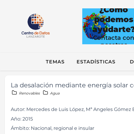
¿Cómo
podemos
ayudarte
Contacta co
nosotros
TEMAS
ESTADÍSTICAS
D
La desalación mediante energía solar 
Renovables
Agua
Autor:
Mercedes de Luis López, Mª Angeles Gómez 
Año:
2015
Ámbito:
Nacional, regional e insular