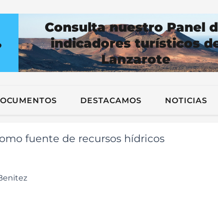
Consulta nuestro Panel 
indicadores turísticos d
?
Lanzarote
n
OCUMENTOS
DESTACAMOS
NOTICIAS
como fuente de recursos hídricos
Benitez