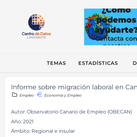
¿Cómo
podemos
ayudarte
Contacta co
nosotros
TEMAS
ESTADÍSTICAS
D
Informe sobre migración laboral en Cana
Empleo
Economía y Empleo
Autor:
Observatorio Canario de Empleo (OBECAN)
Año:
2021
Ámbito:
Regional e insular