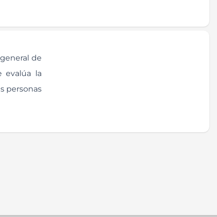
 general de
e evalúa la
as personas