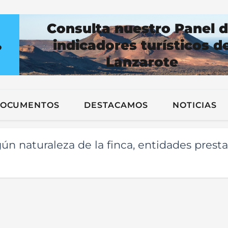
Consulta nuestro Panel 
indicadores turísticos d
?
Lanzarote
n
OCUMENTOS
DESTACAMOS
NOTICIAS
ún naturaleza de la finca, entidades prest