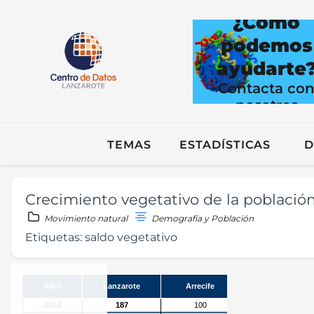
¿Cómo
podemos
ayudarte
Contacta co
nosotros
TEMAS
ESTADÍSTICAS
D
Crecimiento vegetativo de la població
Movimiento natural
Demografía y Población
Etiquetas:
saldo vegetativo