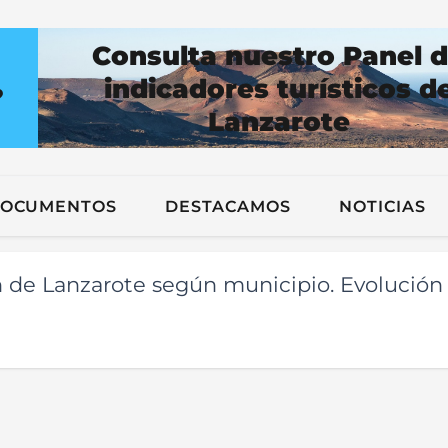
Consulta nuestro Panel 
indicadores turísticos d
?
Lanzarote
n
OCUMENTOS
DESTACAMOS
NOTICIAS
n de Lanzarote según municipio. Evolución