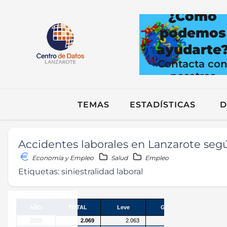
¿Cómo
podemos
ayudarte
Contacta co
nosotros
TEMAS
ESTADÍSTICAS
D
Accidentes laborales en Lanzarote segú
Economía y Empleo
Salud
Empleo
Etiquetas:
siniestralidad laboral